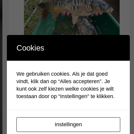
Cookies
UITZET KARPERTJES
februari 20, 2023
We gebruiken cookies. Als je dat goed
Er zijn nu mooie karpers uitgezet op
vindt, klik dan op “Alles accepteren”. Je
onze vijver. Firma EDKO en Vandeput
kunt ook zelf kiezen welke cookies je wilt
hebben de vissen geleverd aan ons.
toestaan door op “Instellingen” te klikken.
Hier een kleine impressie van de
uitgezette vis.
Instellingen