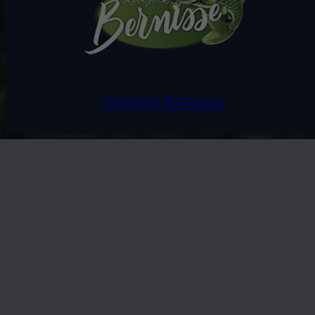
Visvijver Bernisse
Daar waar vissen nog een begrip is…
CONTACTGEGEVENS
Visvijver Bernisse