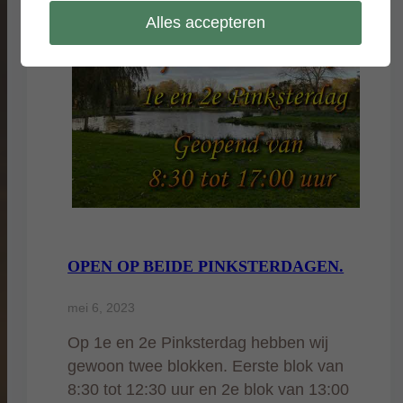
Alles accepteren
OPEN OP BEIDE PINKSTERDAGEN.
mei 6, 2023
Op 1e en 2e Pinksterdag hebben wij
gewoon twee blokken. Eerste blok van
8:30 tot 12:30 uur en 2e blok van 13:00