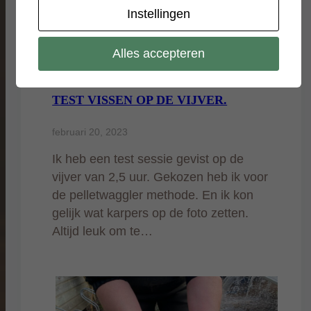
Instellingen
Alles accepteren
TEST VISSEN OP DE VIJVER.
februari 20, 2023
Ik heb een test sessie gevist op de
vijver van 2,5 uur. Gekozen heb ik voor
de pelletwaggler methode. En ik kon
gelijk wat karpers op de foto zetten.
Altijd leuk om te…